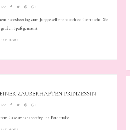
2022
inem Fotoshooting zum Junggesellinnenabschied überrascht. Sie
en großen Spaß gemacht.
READ MORE
INER ZAUBERHAFTEN PRINZESSIN
2022
 ihrem Cakesmashshooting ins Fotostudio.
READ MORE