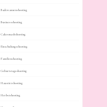
Badewannenshooting
Businessshooting
Cakesmashshooting
Einschulungsshooting
Familienshooting
Geburtstagsshooting
Haustiershooting
Herbstshooting