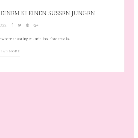
INEM KLEINEN SÜSSEN JUNGEN
2022
ewbornshooting zu mir ins Fotostudio.
READ MORE