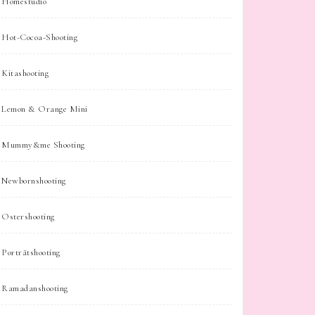
Homestudio
Hot-Cocoa-Shooting
Kitashooting
Lemon & Orange Mini
Mummy&me Shooting
Newbornshooting
Ostershooting
Porträtshooting
Ramadanshooting