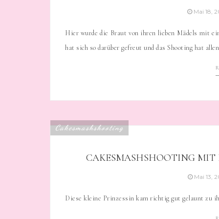
Mai 18, 
Hier wurde die Braut von ihren lieben Mädels mit e
hat sich so darüber gefreut und das Shooting hat all
Cakesmashshooting
CAKESMASHSHOOTING MIT E
Mai 13, 
Diese kleine Prinzessin kam richtig gut gelaunt zu