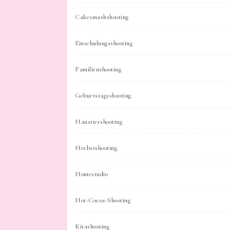
Cakesmashshooting
Einschulungsshooting
Familienshooting
Geburtstagsshooting
Haustiershooting
Herbstshooting
Homestudio
Hot-Cocoa-Shooting
Kitashooting