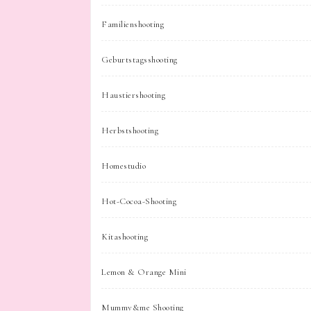
Familienshooting
Geburtstagsshooting
Haustiershooting
Herbstshooting
Homestudio
Hot-Cocoa-Shooting
Kitashooting
Lemon & Orange Mini
Mummy&me Shooting