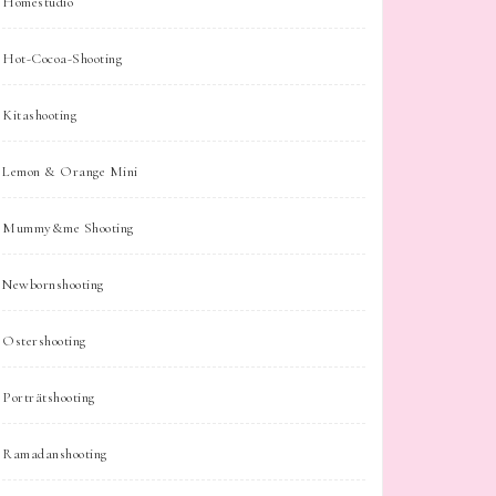
Homestudio
Hot-Cocoa-Shooting
Kitashooting
Lemon & Orange Mini
Mummy&me Shooting
Newbornshooting
Ostershooting
Porträtshooting
Ramadanshooting