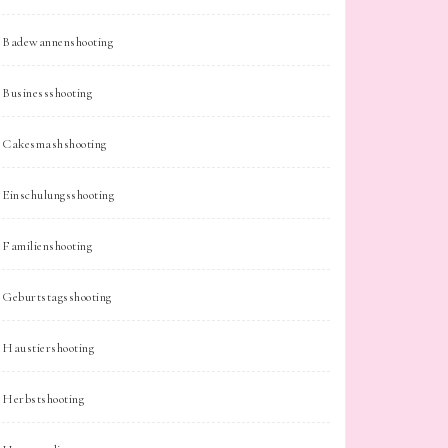
Badewannenshooting
Businessshooting
Cakesmashshooting
Einschulungsshooting
Familienshooting
Geburtstagsshooting
Haustiershooting
Herbstshooting