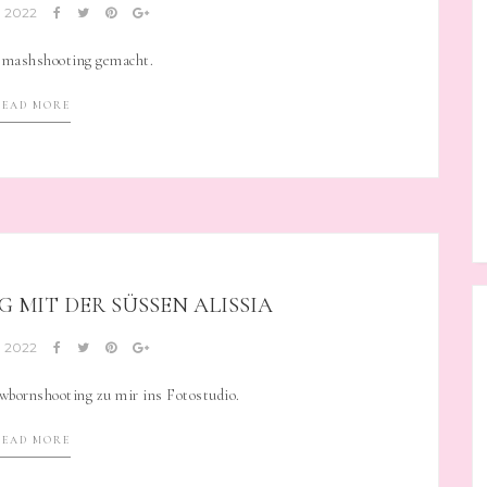
, 2022
esmashshooting gemacht.
READ MORE
IT DER SÜSSEN ALISSIA
, 2022
wbornshooting zu mir ins Fotostudio.
READ MORE