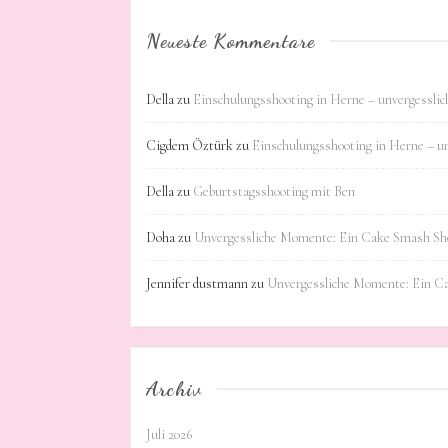
Neueste Kommentare
Della
zu
Einschulungsshooting in Herne – unvergessli
Cigdem Öztürk
zu
Einschulungsshooting in Herne – u
Della
zu
Geburtstagsshooting mit Ben
Doha
zu
Unvergessliche Momente: Ein Cake Smash Sho
Jennifer dustmann
zu
Unvergessliche Momente: Ein C
Archiv
Juli 2026