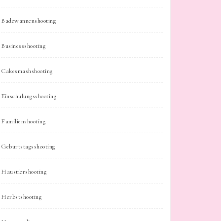
Badewannenshooting
Businessshooting
Cakesmashshooting
Einschulungsshooting
Familienshooting
Geburtstagsshooting
Haustiershooting
Herbstshooting