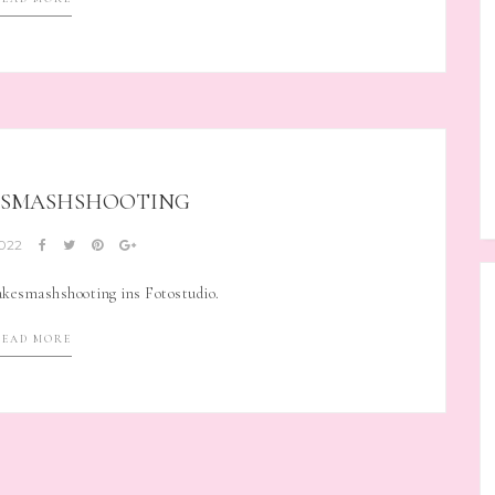
ESMASHSHOOTING
2022
akesmashshooting ins Fotostudio.
READ MORE