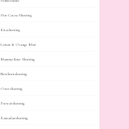
Homestudio
Hot-Cocoa-Shooting
Kitashooting
Lemon & Orange Mini
Mummy&me Shooting
Newbornshooting
Ostershooting
Porträtshooting
Ramadanshooting