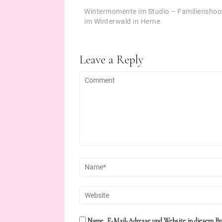
Beitragsnavigation
Wintermomente im Studio – Familienshoo
im Winterwald in Herne
Leave a Reply
Name, E-Mail-Adresse und Website in diesem Br