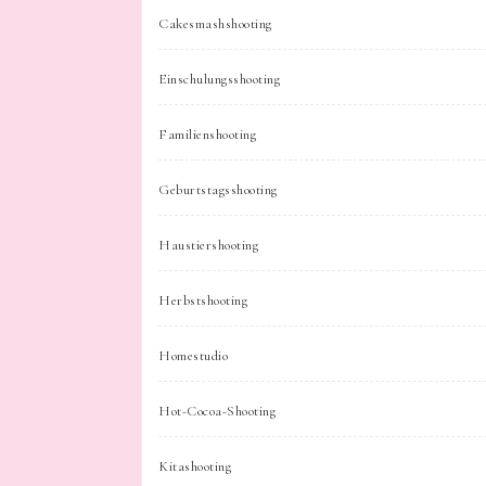
Cakesmashshooting
Einschulungsshooting
Familienshooting
Geburtstagsshooting
Haustiershooting
Herbstshooting
Homestudio
Hot-Cocoa-Shooting
Kitashooting