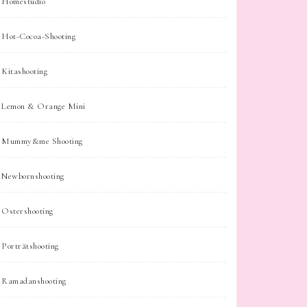
Homestudio
Hot-Cocoa-Shooting
Kitashooting
Lemon & Orange Mini
Mummy&me Shooting
Newbornshooting
Ostershooting
Porträtshooting
Ramadanshooting