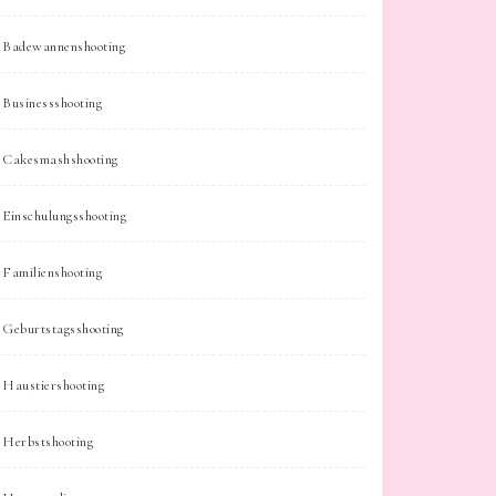
Badewannenshooting
Businessshooting
Cakesmashshooting
Einschulungsshooting
Familienshooting
Geburtstagsshooting
Haustiershooting
Herbstshooting