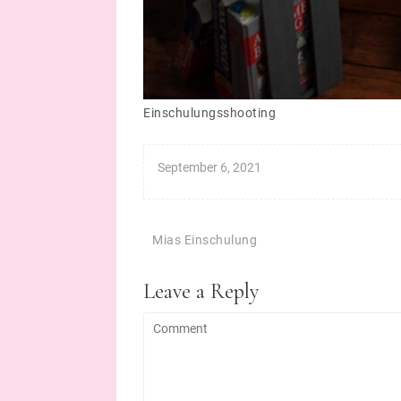
Einschulungsshooting
September 6, 2021
Beitragsnavigation
Mias Einschulung
Leave a Reply