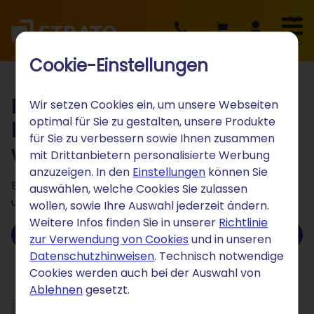
BERATUNG
WARENKORB
LOGIN
MENÜ
Cookie-Einstellungen
Ihre gesuchte Seite konnte
Wir setzen Cookies ein, um unsere Webseiten
optimal für Sie zu gestalten, unsere Produkte
leider nicht gefunden
für Sie zu verbessern sowie Ihnen zusammen
werden.
mit Drittanbietern personalisierte Werbung
anzuzeigen. In den
Einstellungen
können Sie
Entdecken Sie starke Lösungen für Ihre Webseite
auswählen, welche Cookies Sie zulassen
und mehr!
wollen, sowie Ihre Auswahl jederzeit ändern.
Weitere Infos finden Sie in unserer
Richtlinie
Zur Startseite
zur Verwendung von Cookies
und in unseren
Datenschutzhinweisen
. Technisch notwendige
Cookies werden auch bei der Auswahl von
Ablehnen
gesetzt.