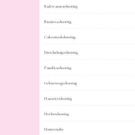
Badewannenshooting
Businessshooting
Cakesmashshooting
Einschulungsshooting
Familienshooting
Geburtstagsshooting
Haustiershooting
Herbstshooting
Homestudio