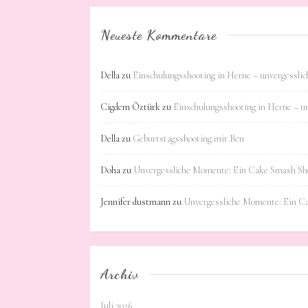
Neueste Kommentare
Della
zu
Einschulungsshooting in Herne – unvergessli
Cigdem Öztürk
zu
Einschulungsshooting in Herne – u
Della
zu
Geburtstagsshooting mit Ben
Doha
zu
Unvergessliche Momente: Ein Cake Smash Sho
Jennifer dustmann
zu
Unvergessliche Momente: Ein C
Archiv
Juli 2026