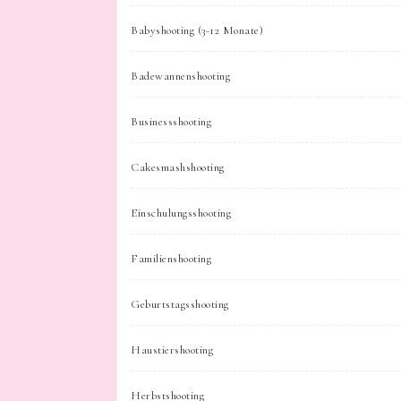
Babyshooting (3-12 Monate)
Badewannenshooting
Businessshooting
Cakesmashshooting
Einschulungsshooting
Familienshooting
Geburtstagsshooting
Haustiershooting
Herbstshooting