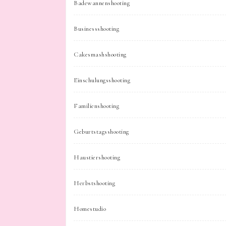
Badewannenshooting
Businessshooting
Cakesmashshooting
Einschulungsshooting
Familienshooting
Geburtstagsshooting
Haustiershooting
Herbstshooting
Homestudio